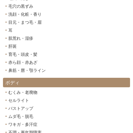
毛穴の黒ずみ
洗顔・化粧・香り
目元・まつ毛・眉
耳
肌荒れ・湿疹
肝斑
育毛・頭皮・髪
赤ら顔・赤あざ
鼻筋・唇・顎ライン
ボディ
むくみ・老廃物
セルライト
バストアップ
ムダ毛・脱毛
ワキガ・多汗症
不調・更年期障害