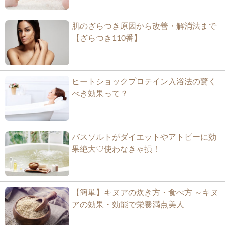
肌のざらつき原因から改善・解消法まで
【ざらつき110番】
ヒートショックプロテイン入浴法の驚く
べき効果って？
バスソルトがダイエットやアトピーに効
果絶大♡使わなきゃ損！
【簡単】キヌアの炊き方・食べ方 ～キヌ
アの効果・効能で栄養満点美人