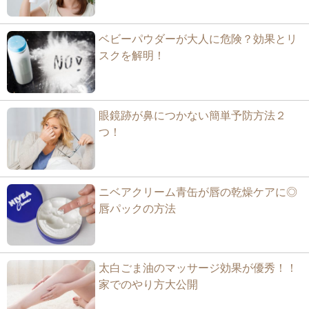
ベビーパウダーが大人に危険？効果とリ
スクを解明！
眼鏡跡が鼻につかない簡単予防方法２
つ！
ニベアクリーム青缶が唇の乾燥ケアに◎
唇パックの方法
太白ごま油のマッサージ効果が優秀！！
家でのやり方大公開