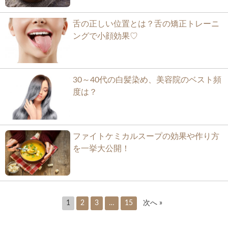
舌の正しい位置とは？舌の矯正トレーニ
ングで小顔効果♡
30～40代の白髪染め、美容院のベスト頻
度は？
ファイトケミカルスープの効果や作り方
を一挙大公開！
1
2
3
…
15
次へ »