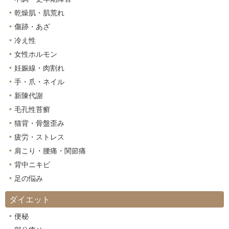
乾燥肌・肌荒れ
傷跡・あざ
冷え性
女性ホルモン
妊娠線・肉割れ
手・爪・ネイル
新陳代謝
毛孔性苔癬
猫背・骨盤歪み
疲労・ストレス
肩こり・腰痛・関節痛
背中ニキビ
足の悩み
ダイエット
便秘