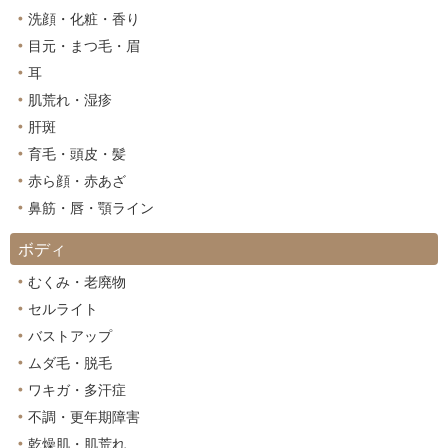
洗顔・化粧・香り
目元・まつ毛・眉
耳
肌荒れ・湿疹
肝斑
育毛・頭皮・髪
赤ら顔・赤あざ
鼻筋・唇・顎ライン
ボディ
むくみ・老廃物
セルライト
バストアップ
ムダ毛・脱毛
ワキガ・多汗症
不調・更年期障害
乾燥肌・肌荒れ