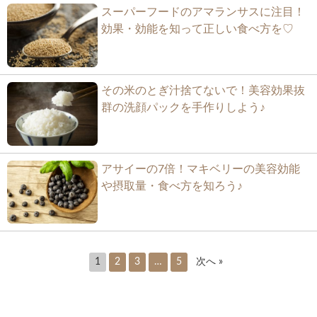
スーパーフードのアマランサスに注目！
効果・効能を知って正しい食べ方を♡
その米のとぎ汁捨てないで！美容効果抜
群の洗顔パックを手作りしよう♪
アサイーの7倍！マキベリーの美容効能
や摂取量・食べ方を知ろう♪
1
2
3
…
5
次へ »