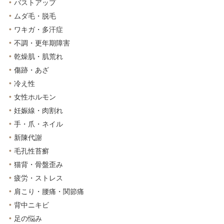
バストアップ
ムダ毛・脱毛
ワキガ・多汗症
不調・更年期障害
乾燥肌・肌荒れ
傷跡・あざ
冷え性
女性ホルモン
妊娠線・肉割れ
手・爪・ネイル
新陳代謝
毛孔性苔癬
猫背・骨盤歪み
疲労・ストレス
肩こり・腰痛・関節痛
背中ニキビ
足の悩み