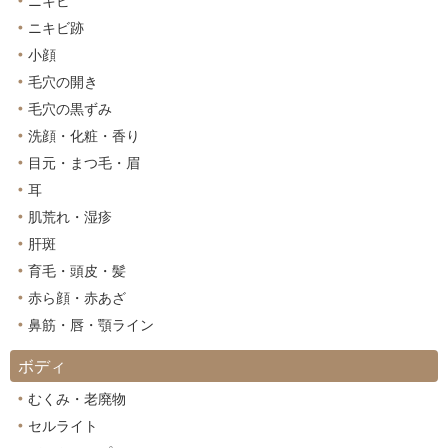
ニキビ
ニキビ跡
小顔
毛穴の開き
毛穴の黒ずみ
洗顔・化粧・香り
目元・まつ毛・眉
耳
肌荒れ・湿疹
肝斑
育毛・頭皮・髪
赤ら顔・赤あざ
鼻筋・唇・顎ライン
ボディ
むくみ・老廃物
セルライト