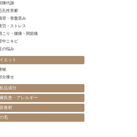
新陳代謝
毛孔性苔癬
猫背・骨盤歪み
疲労・ストレス
肩こり・腰痛・関節痛
背中ニキビ
足の悩み
イエット
便秘
部分痩せ
粧品成分
膚疾患・アレルギー
容食材
の毛