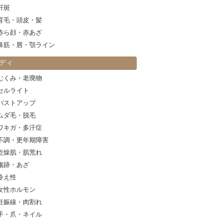
肝斑
育毛・頭皮・髪
赤ら顔・赤あざ
鼻筋・唇・顎ライン
ディ
むくみ・老廃物
セルライト
バストアップ
ムダ毛・脱毛
ワキガ・多汗症
不調・更年期障害
乾燥肌・肌荒れ
傷跡・あざ
冷え性
女性ホルモン
妊娠線・肉割れ
手・爪・ネイル