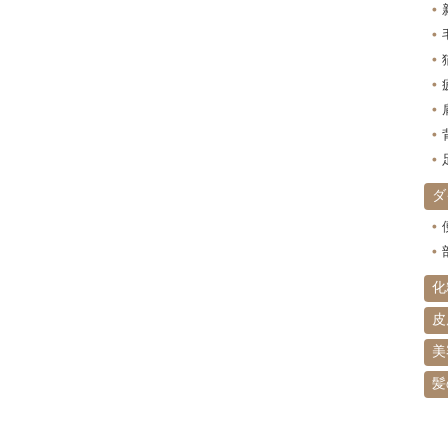
ダ
化
皮
美
髪