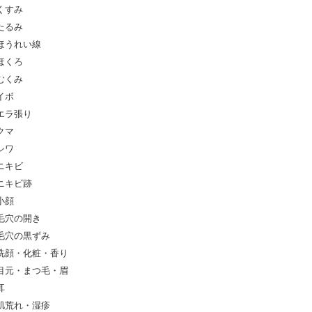
くすみ
たるみ
ほうれい線
ほくろ
むくみ
イボ
エラ張り
クマ
シワ
ニキビ
ニキビ跡
小顔
毛穴の開き
毛穴の黒ずみ
洗顔・化粧・香り
目元・まつ毛・眉
耳
肌荒れ・湿疹