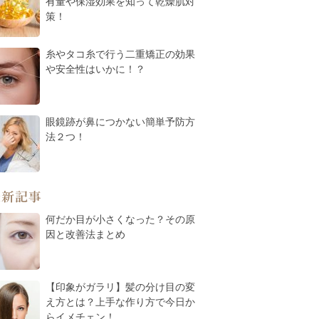
有量や保湿効果を知って乾燥肌対
策！
糸やタコ糸で行う二重矯正の効果
や安全性はいかに！？
眼鏡跡が鼻につかない簡単予防方
法２つ！
最新記事
何だか目が小さくなった？その原
因と改善法まとめ
【印象がガラリ】髪の分け目の変
え方とは？上手な作り方で今日か
らイメチェン！