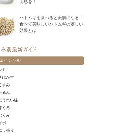
明感を！
ハトムギを食べると美肌になる！
食べて美味しいハトムギの嬉しい
効果とは
カテゴリー
ェイシャル
シミ
そばかす
くすみ
たるみ
ほうれい線
ほくろ
むくみ
イボ
エラ張り