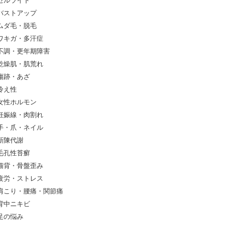
セルライト
バストアップ
ムダ毛・脱毛
ワキガ・多汗症
不調・更年期障害
乾燥肌・肌荒れ
傷跡・あざ
冷え性
女性ホルモン
妊娠線・肉割れ
手・爪・ネイル
新陳代謝
毛孔性苔癬
猫背・骨盤歪み
疲労・ストレス
肩こり・腰痛・関節痛
背中ニキビ
足の悩み