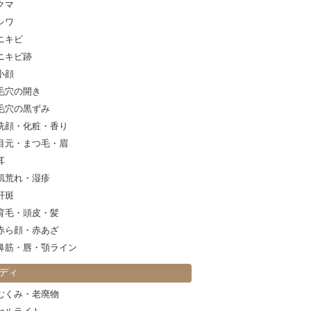
クマ
シワ
ニキビ
ニキビ跡
小顔
毛穴の開き
毛穴の黒ずみ
洗顔・化粧・香り
目元・まつ毛・眉
耳
肌荒れ・湿疹
肝斑
育毛・頭皮・髪
赤ら顔・赤あざ
鼻筋・唇・顎ライン
ディ
むくみ・老廃物