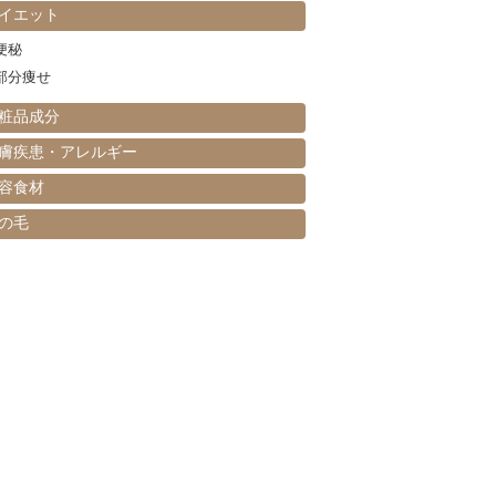
イエット
便秘
部分痩せ
粧品成分
膚疾患・アレルギー
容食材
の毛