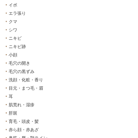
イボ
エラ張り
クマ
シワ
ニキビ
ニキビ跡
小顔
毛穴の開き
毛穴の黒ずみ
洗顔・化粧・香り
目元・まつ毛・眉
耳
肌荒れ・湿疹
肝斑
育毛・頭皮・髪
赤ら顔・赤あざ