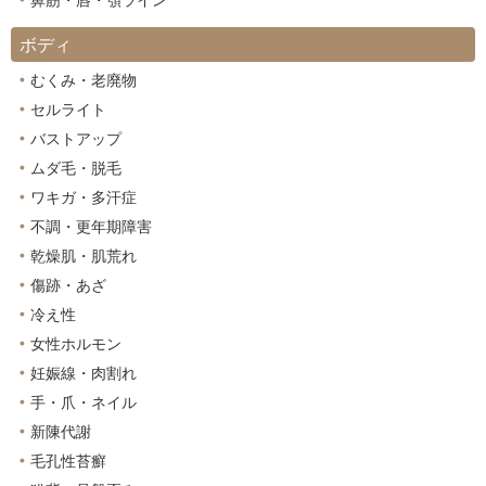
鼻筋・唇・顎ライン
ボディ
むくみ・老廃物
セルライト
バストアップ
ムダ毛・脱毛
ワキガ・多汗症
不調・更年期障害
乾燥肌・肌荒れ
傷跡・あざ
冷え性
女性ホルモン
妊娠線・肉割れ
手・爪・ネイル
新陳代謝
毛孔性苔癬