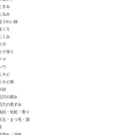
くすみ
たるみ
ほうれい線
ほくろ
むくみ
イボ
エラ張り
クマ
シワ
ニキビ
ニキビ跡
小顔
毛穴の開き
毛穴の黒ずみ
洗顔・化粧・香り
目元・まつ毛・眉
耳
肌荒れ・湿疹