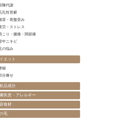
新陳代謝
毛孔性苔癬
猫背・骨盤歪み
疲労・ストレス
肩こり・腰痛・関節痛
背中ニキビ
足の悩み
イエット
便秘
部分痩せ
粧品成分
膚疾患・アレルギー
容食材
の毛