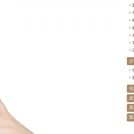
ダ
化
皮
美
髪