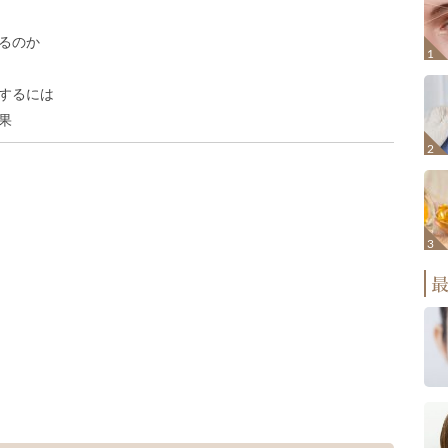
るのか
するには
果