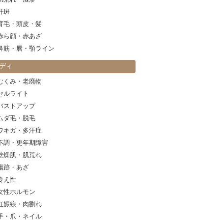
肝斑
育毛・頭皮・髪
赤ら顔・赤あざ
鼻筋・唇・顎ライン
ディ
むくみ・老廃物
セルライト
バストアップ
ムダ毛・脱毛
ワキガ・多汗症
不調・更年期障害
乾燥肌・肌荒れ
傷跡・あざ
冷え性
女性ホルモン
妊娠線・肉割れ
手・爪・ネイル