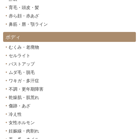
育毛・頭皮・髪
赤ら顔・赤あざ
鼻筋・唇・顎ライン
ボディ
むくみ・老廃物
セルライト
バストアップ
ムダ毛・脱毛
ワキガ・多汗症
不調・更年期障害
乾燥肌・肌荒れ
傷跡・あざ
冷え性
女性ホルモン
妊娠線・肉割れ