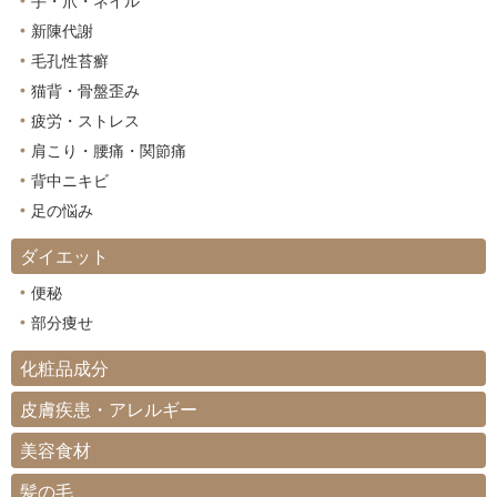
手・爪・ネイル
新陳代謝
毛孔性苔癬
猫背・骨盤歪み
疲労・ストレス
肩こり・腰痛・関節痛
背中ニキビ
足の悩み
ダイエット
便秘
部分痩せ
化粧品成分
皮膚疾患・アレルギー
美容食材
髪の毛