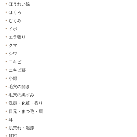
ほうれい線
ほくろ
むくみ
イボ
エラ張り
クマ
シワ
ニキビ
ニキビ跡
小顔
毛穴の開き
毛穴の黒ずみ
洗顔・化粧・香り
目元・まつ毛・眉
耳
肌荒れ・湿疹
肝斑