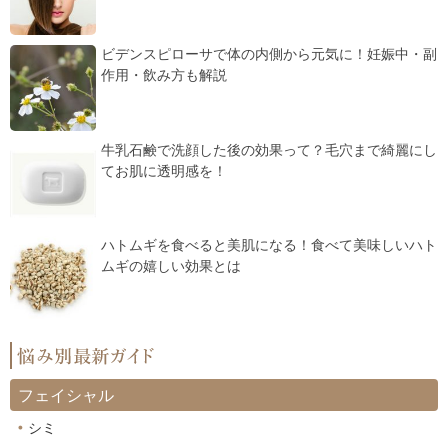
ビデンスピローサで体の内側から元気に！妊娠中・副
作用・飲み方も解説
牛乳石鹸で洗顔した後の効果って？毛穴まで綺麗にし
てお肌に透明感を！
ハトムギを食べると美肌になる！食べて美味しいハト
ムギの嬉しい効果とは
フェイシャル
シミ