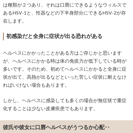
は種類が２つあり、それは口唇にできるようなウィルスで
あるHSV-1と、性器などの下半身部分にできるHSV-2が存
在します。
初感染だと全身に症状が出る恐れがある
ヘルペスにかかったことがある方はご存じかと思います
が、ヘルペスにかかる時は体の免疫力が低下している時が
多いです。そのため、初めてヘルペスにかかると全身に症
状が出て、高熱が出るなどといった苦しい症状に耐えなけ
ればいけない場合もあります。
しかし、ヘルペスに感染しても多くの場合が無症状で重症
化することは少ない皮膚疾患でもあります。
彼氏や彼女に口唇ヘルペスがうつるか心配‥