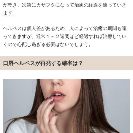
が乾き、次第にカサブタになって治癒の経過を辿っていき
ます。
ヘルペスは個人差があるため、人によって治癒の期間も違
ってきますが、通常１～２週間ほど経過すれば治癒してい
くので心配し過ぎる必要はないでしょう。
口唇ヘルペスが再発する確率は？