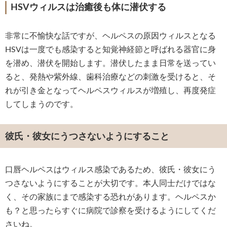
HSVウィルスは治癒後も体に潜伏する
非常に不愉快な話ですが、ヘルペスの原因ウィルスとなる
HSVは一度でも感染すると知覚神経節と呼ばれる器官に身
を潜め、潜伏を開始します。潜伏したまま日常を送ってい
ると、発熱や紫外線、歯科治療などの刺激を受けると、そ
れが引き金となってヘルペスウィルスが増殖し、再度発症
してしまうのです。
彼氏・彼女にうつさないようにすること
口唇ヘルペスはウィルス感染であるため、彼氏・彼女にう
つさないようにすることが大切です。本人同士だけではな
く、その家族にまで感染する恐れがあります。ヘルペスか
も？と思ったらすぐに病院で診察を受けるようにしてくだ
さいね。