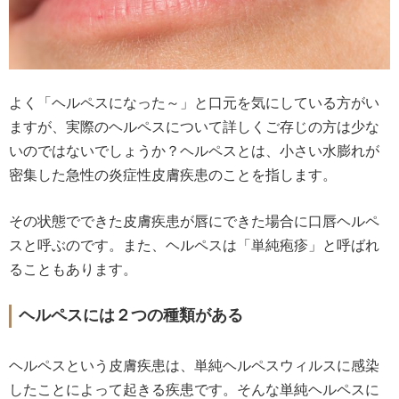
よく「ヘルペスになった～」と口元を気にしている方がい
ますが、実際のヘルペスについて詳しくご存じの方は少な
いのではないでしょうか？ヘルペスとは、小さい水膨れが
密集した急性の炎症性皮膚疾患のことを指します。
その状態でできた皮膚疾患が唇にできた場合に口唇ヘルペ
スと呼ぶのです。また、ヘルペスは「単純疱疹」と呼ばれ
ることもあります。
ヘルペスには２つの種類がある
ヘルペスという皮膚疾患は、単純ヘルペスウィルスに感染
したことによって起きる疾患です。そんな単純ヘルペスに