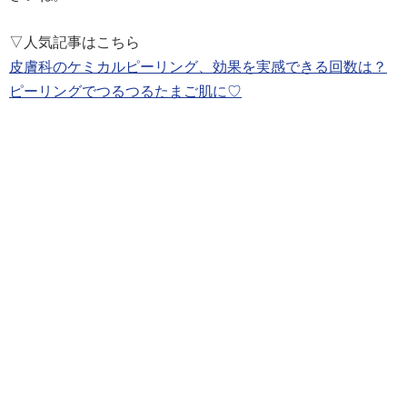
▽人気記事はこちら
皮膚科のケミカルピーリング、効果を実感できる回数は？
ピーリングでつるつるたまご肌に♡