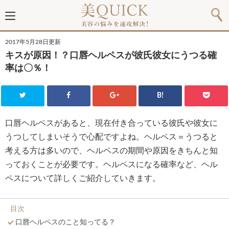
2017年5月28日更新
キスが原因！？口唇ヘルペスが彼氏彼女にうつる確
率は〇％！
B!
口唇ヘルペスがあると、現在付き合っている彼氏や彼女に
うつしてしまいそうで心配ですよね。ヘルペス＝うつると
考える方は多いので、ヘルペスの期間や原因をきちんと知
っておくことが必要です。ヘルペスになる確率など、ヘル
ペスについて詳しくご紹介していきます。
目次
口唇ヘルペスのこと知ってる？