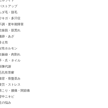
セルライト
バストアップ
ムダ毛・脱毛
ワキガ・多汗症
不調・更年期障害
乾燥肌・肌荒れ
傷跡・あざ
冷え性
女性ホルモン
妊娠線・肉割れ
手・爪・ネイル
新陳代謝
毛孔性苔癬
猫背・骨盤歪み
疲労・ストレス
肩こり・腰痛・関節痛
背中ニキビ
足の悩み