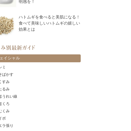
明感を！
ハトムギを食べると美肌になる！
食べて美味しいハトムギの嬉しい
効果とは
カテゴリー
ェイシャル
シミ
そばかす
くすみ
たるみ
ほうれい線
ほくろ
むくみ
イボ
エラ張り