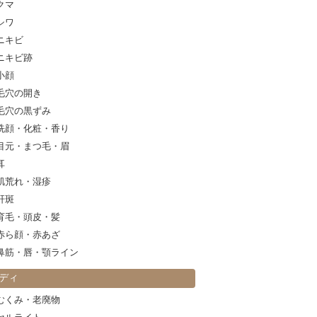
クマ
シワ
ニキビ
ニキビ跡
小顔
毛穴の開き
毛穴の黒ずみ
洗顔・化粧・香り
目元・まつ毛・眉
耳
肌荒れ・湿疹
肝斑
育毛・頭皮・髪
赤ら顔・赤あざ
鼻筋・唇・顎ライン
ディ
むくみ・老廃物