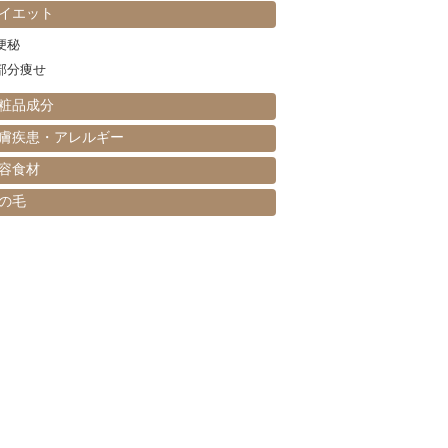
イエット
便秘
部分痩せ
粧品成分
膚疾患・アレルギー
容食材
の毛