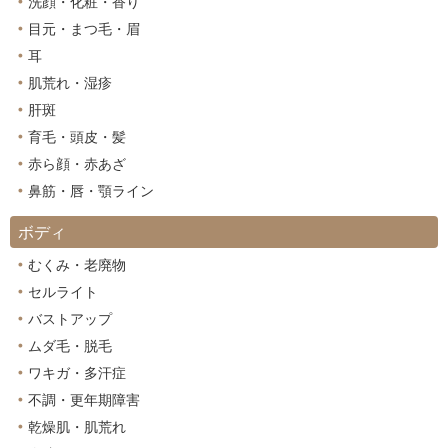
洗顔・化粧・香り
目元・まつ毛・眉
耳
肌荒れ・湿疹
肝斑
育毛・頭皮・髪
赤ら顔・赤あざ
鼻筋・唇・顎ライン
ボディ
むくみ・老廃物
セルライト
バストアップ
ムダ毛・脱毛
ワキガ・多汗症
不調・更年期障害
乾燥肌・肌荒れ