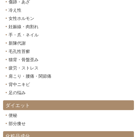
傷跡・あざ
冷え性
女性ホルモン
妊娠線・肉割れ
手・爪・ネイル
新陳代謝
毛孔性苔癬
猫背・骨盤歪み
疲労・ストレス
肩こり・腰痛・関節痛
背中ニキビ
足の悩み
ダイエット
便秘
部分痩せ
化粧品成分