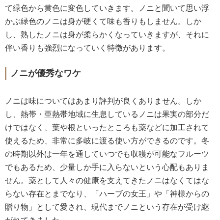
て緑色から黄色に変色していきます。ノニと聞いて思い浮
かぶ緑色のノニは身が硬くて味も香りもしません。しか
し、熟したノニは身が柔らかくなっていきますが、それに
伴い香りも強烈になっていく特徴があります。
ノニが優秀なワケ
ノニは味についてはあまり評判が良くありません。しか
し、熱帯・亜熱帯地域に生息しているノニは果実の部分だ
けではなく、葉や根といったところも薬などに加工されて
使えるため、非常に多岐に渡る使い方ができるのです。冬
の時期以外は一年を通していつでも収穫が可能なフルーツ
でもあるため、少量しか手に入らないという心配もありま
せん。薬として人々の健康を支えてきたノニはなくてはな
らない存在とまでなり、「ハーブの女王」や「神様からの
贈り物」として愛され、現代までノニという存在が受け継