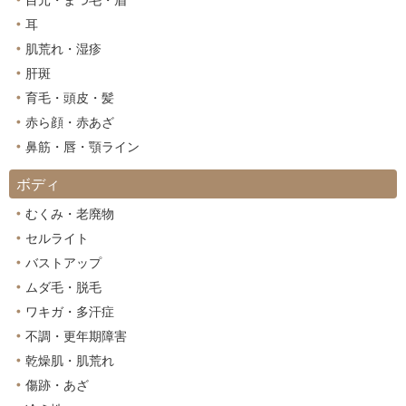
目元・まつ毛・眉
耳
肌荒れ・湿疹
肝斑
育毛・頭皮・髪
赤ら顔・赤あざ
鼻筋・唇・顎ライン
ボディ
むくみ・老廃物
セルライト
バストアップ
ムダ毛・脱毛
ワキガ・多汗症
不調・更年期障害
乾燥肌・肌荒れ
傷跡・あざ