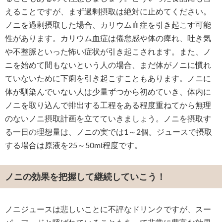
えることですが、まず過剰摂取は絶対に止めてください。
ノニを過剰摂取した場合、カリウム血症を引き起こす可能
性があります。カリウム血症は倦怠感や体の痺れ、吐き気
や不整脈といった怖い症状が引き起こされます。また、ノ
ニを始めて間もないという人の場合、まだ体がノニに慣れ
ていないために下痢を引き起こすこともあります。ノニに
体が馴染んでいない人は少量ずつから初めていき、体内に
ノニを取り込んで排出する工程をある程度重ねてから無理
のないノニ摂取計画を立てていきましょう。ノニを摂取す
る一日の理想量は、ノニの実では1～2個。ジュースで摂取
する場合は原液を25～50ml程度です。
ノニの効果を把握して継続していこう！
ノニジュースは悲しいことに不評なドリンクですが、スー