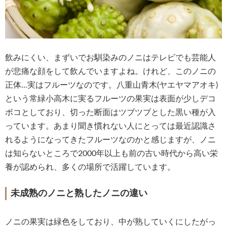
飲みにくい、まずいでお馴染みのノニはテレビでも芸能人
が悲痛な顔をして飲んでいますよね。けれど、このノニの
正体…実はフルーツなのです。八重山青木(ヤエヤマアオキ)
という常緑小高木に実るフルーツの果実は表面が少しデコ
ボコとしており、切った断面はツブツブとした黒い種が入
っています。あまり聞き慣れない人にとっては最近認識さ
れるようになってきたフルーツなのかと感じますが、ノニ
は知らないところで2000年以上も前の古い時代から高い栄
養が認められ、多くの場所で活躍しています。
未成熟のノニと熟したノニの違い
ノニの果実は緑色をしており、中が熟していくにしたがっ