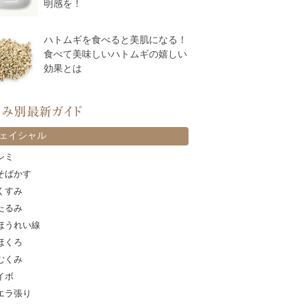
明感を！
ハトムギを食べると美肌になる！
食べて美味しいハトムギの嬉しい
効果とは
カテゴリー
ェイシャル
シミ
そばかす
くすみ
たるみ
ほうれい線
ほくろ
むくみ
イボ
エラ張り