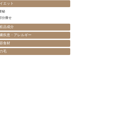
イエット
便秘
部分痩せ
粧品成分
膚疾患・アレルギー
容食材
の毛