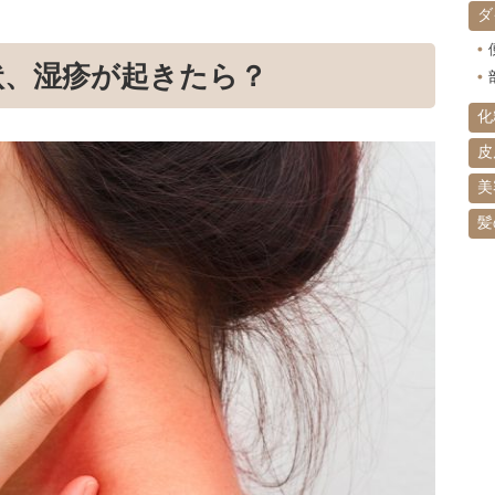
ダ
状、湿疹が起きたら？
化
皮
美
髪