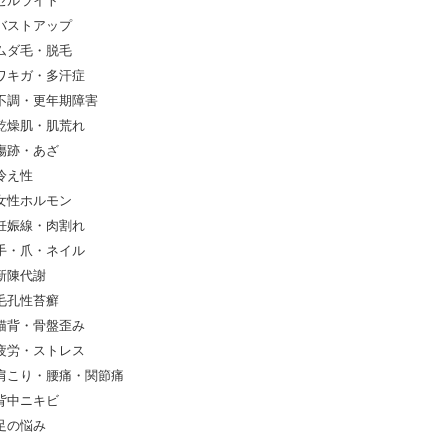
セルライト
バストアップ
ムダ毛・脱毛
ワキガ・多汗症
不調・更年期障害
乾燥肌・肌荒れ
傷跡・あざ
冷え性
女性ホルモン
妊娠線・肉割れ
手・爪・ネイル
新陳代謝
毛孔性苔癬
猫背・骨盤歪み
疲労・ストレス
肩こり・腰痛・関節痛
背中ニキビ
足の悩み