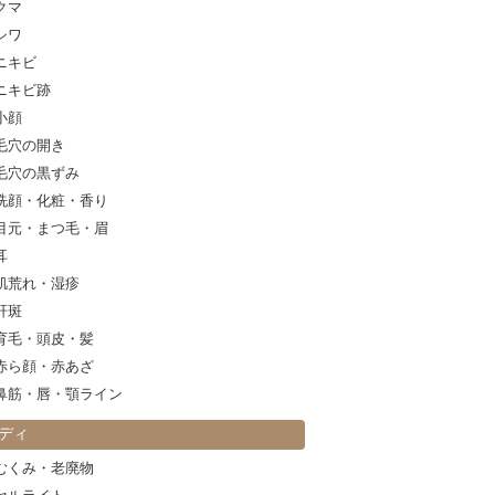
クマ
シワ
ニキビ
ニキビ跡
小顔
毛穴の開き
毛穴の黒ずみ
洗顔・化粧・香り
目元・まつ毛・眉
耳
肌荒れ・湿疹
肝斑
育毛・頭皮・髪
赤ら顔・赤あざ
鼻筋・唇・顎ライン
ディ
むくみ・老廃物