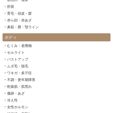
肌荒れ・湿疹
肝斑
育毛・頭皮・髪
赤ら顔・赤あざ
鼻筋・唇・顎ライン
ボディ
むくみ・老廃物
セルライト
バストアップ
ムダ毛・脱毛
ワキガ・多汗症
不調・更年期障害
乾燥肌・肌荒れ
傷跡・あざ
冷え性
女性ホルモン