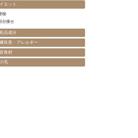
イエット
便秘
部分痩せ
粧品成分
膚疾患・アレルギー
容食材
の毛