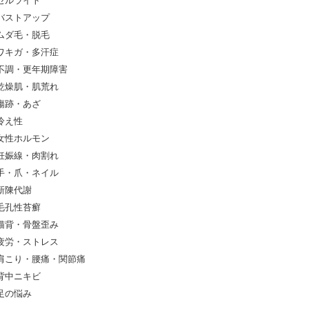
セルライト
バストアップ
ムダ毛・脱毛
ワキガ・多汗症
不調・更年期障害
乾燥肌・肌荒れ
傷跡・あざ
冷え性
女性ホルモン
妊娠線・肉割れ
手・爪・ネイル
新陳代謝
毛孔性苔癬
猫背・骨盤歪み
疲労・ストレス
肩こり・腰痛・関節痛
背中ニキビ
足の悩み