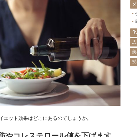
ダ
化
皮
美
髪
イエット効果はどこにあるのでしょうか。
脂肪やコレステロール値を下げます