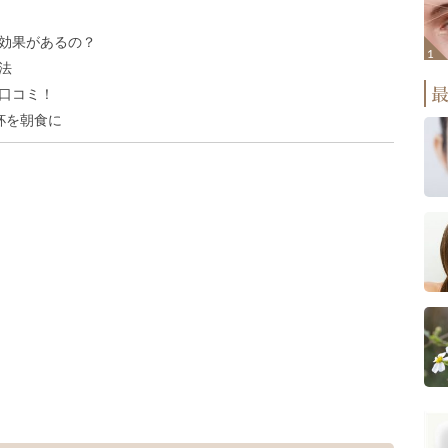
効果があるの？
法
口コミ！
杯を朝食に