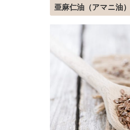
亜麻仁油（アマニ油