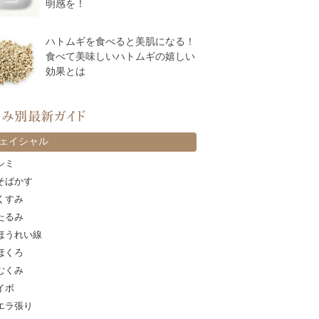
明感を！
ハトムギを食べると美肌になる！
食べて美味しいハトムギの嬉しい
効果とは
カテゴリー
ェイシャル
シミ
そばかす
くすみ
たるみ
ほうれい線
ほくろ
むくみ
イボ
エラ張り