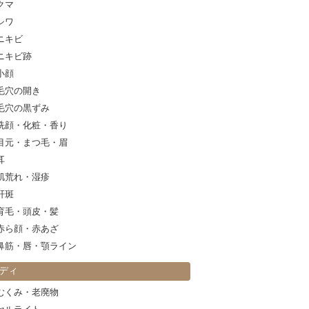
クマ
シワ
ニキビ
ニキビ跡
小顔
毛穴の開き
毛穴の黒ずみ
洗顔・化粧・香り
目元・まつ毛・眉
耳
肌荒れ・湿疹
肝斑
育毛・頭皮・髪
赤ら顔・赤あざ
鼻筋・唇・顎ライン
ディ
むくみ・老廃物