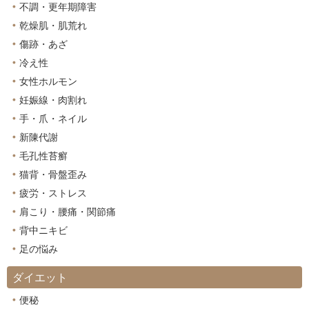
不調・更年期障害
乾燥肌・肌荒れ
傷跡・あざ
冷え性
女性ホルモン
妊娠線・肉割れ
手・爪・ネイル
新陳代謝
毛孔性苔癬
猫背・骨盤歪み
疲労・ストレス
肩こり・腰痛・関節痛
背中ニキビ
足の悩み
ダイエット
便秘