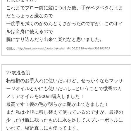
これまでブロー前に髪につけた後、手がベタベタなまま
だとちょっと嫌なので
一度手を拭くのがめんどくさかったのですが、このオイ
ルは全身に使えるので
腕にすり込んだり出来て楽だなと思いました。
引用元：
http://www.cosme.net/product/product_id/10025330/review/503303703
27歳混合肌
柘植櫛のお手入れに使いたいけど、せっかくならマッサ
ージオイルとかにも使いたいし…ということで微香のカ
メリアオイルを500ml購入しました！
最高です！髪の毛が明らかに艶が出てきました！
また私は小瓶に移し替えて使っているのですが、最後の
少しだけ瓶に残ったものに水を足してスプレーボトルに
いれて、寝癖直しにも使ってます。