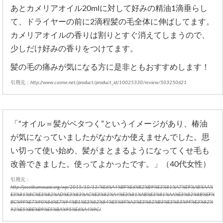
あとカメリアオイル20mlに対して好みの精油1滴垂らし
て、ドライヤーの前に2滴程髪の毛全体に伸ばしてます。
カメリアオイルの香りは割りとすぐ消えてしまうので、
少しだけ好みの香りをつけてます。
髪の毛の痛みが気になる方に是非ともおすすめします！
引用元：
http://www.cosme.net/product/product_id/10025330/review/503250621
「“オイル＝髪がベタつく”というイメージがあり、椿油
が気になっていましたがなかなか使えませんでした。思
い切って使い始め、髪がまとまるようになってくせ毛も
改善できました。使ってよかったです。」（40代女性）
引用元：
http://joseiikumouzai.org/wp/2015/10/13/%E6%A4%BF%E6%B2%B9%E3%81%A7%E9%AB%AA%
E3%81%8C%E3%82%AD%E3%83%AC%E3%82%A4%E3%81%AB%E3%81%AA%E3%82%8B%EF%
BC%9F%E7%90%86%E7%94%B1%E3%82%84%E5%8F%A3%E3%82%B3%E3%83%9F%E3%82%
92%E5%BE%B9%E5%BA%95%E6%A4%9C/