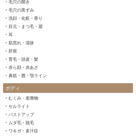
毛穴の開き
毛穴の黒ずみ
洗顔・化粧・香り
目元・まつ毛・眉
耳
肌荒れ・湿疹
肝斑
育毛・頭皮・髪
赤ら顔・赤あざ
鼻筋・唇・顎ライン
ボディ
むくみ・老廃物
セルライト
バストアップ
ムダ毛・脱毛
ワキガ・多汗症