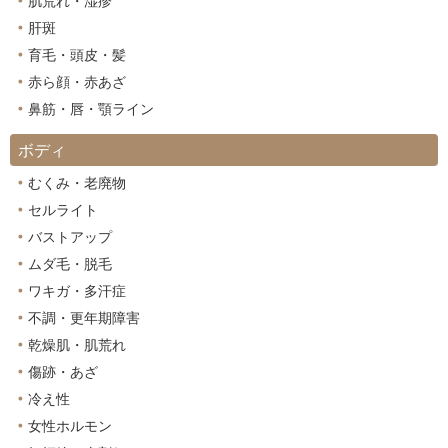
肌荒れ・湿疹
肝斑
育毛・頭皮・髪
赤ら顔・赤あざ
鼻筋・唇・顎ライン
ボディ
むくみ・老廃物
セルライト
バストアップ
ムダ毛・脱毛
ワキガ・多汗症
不調・更年期障害
乾燥肌・肌荒れ
傷跡・あざ
冷え性
女性ホルモン