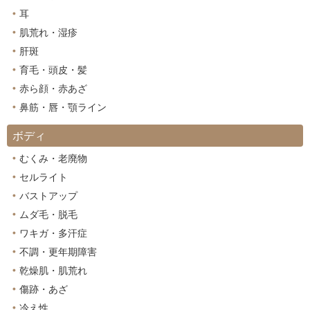
耳
肌荒れ・湿疹
肝斑
育毛・頭皮・髪
赤ら顔・赤あざ
鼻筋・唇・顎ライン
ボディ
むくみ・老廃物
セルライト
バストアップ
ムダ毛・脱毛
ワキガ・多汗症
不調・更年期障害
乾燥肌・肌荒れ
傷跡・あざ
冷え性