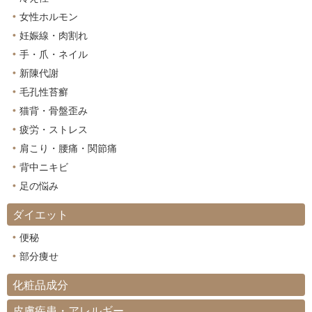
女性ホルモン
妊娠線・肉割れ
手・爪・ネイル
新陳代謝
毛孔性苔癬
猫背・骨盤歪み
疲労・ストレス
肩こり・腰痛・関節痛
背中ニキビ
足の悩み
ダイエット
便秘
部分痩せ
化粧品成分
皮膚疾患・アレルギー