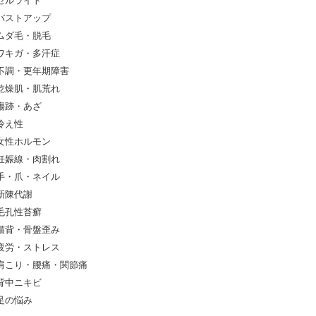
セルライト
バストアップ
ムダ毛・脱毛
ワキガ・多汗症
不調・更年期障害
乾燥肌・肌荒れ
傷跡・あざ
冷え性
女性ホルモン
妊娠線・肉割れ
手・爪・ネイル
新陳代謝
毛孔性苔癬
猫背・骨盤歪み
疲労・ストレス
肩こり・腰痛・関節痛
背中ニキビ
足の悩み