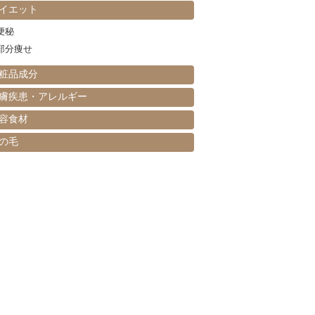
イエット
便秘
部分痩せ
粧品成分
膚疾患・アレルギー
容食材
の毛