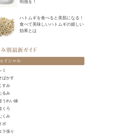
明感を！
ハトムギを食べると美肌になる！
食べて美味しいハトムギの嬉しい
効果とは
カテゴリー
ェイシャル
シミ
そばかす
くすみ
たるみ
ほうれい線
ほくろ
むくみ
イボ
エラ張り