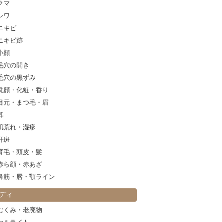
クマ
シワ
ニキビ
ニキビ跡
小顔
毛穴の開き
毛穴の黒ずみ
洗顔・化粧・香り
目元・まつ毛・眉
耳
肌荒れ・湿疹
肝斑
育毛・頭皮・髪
赤ら顔・赤あざ
鼻筋・唇・顎ライン
ディ
むくみ・老廃物